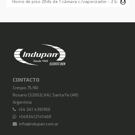
horno de piso 20ds de 1 cámara c/vaporizador - 2 bandejas de 60x40 - monofásico 220v 50hz
CONTACTO
Crespo 75/80
Rosario
(
S2002LXA
),
Santa Fe (AR)
Argentina
+54 341 4391950
+5493412141469
info@indupan.com.ar