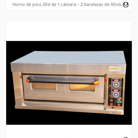
horno de piso 20d de 1 cámara - 2 bandejas de 60x40 - trifásico 380v 50hz