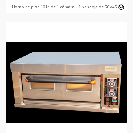
horno de piso 101d de 1 cámara - 1 bandeja de 70x45 - monofásico 220v 50hz