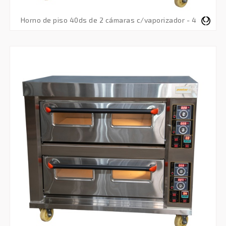
horno de piso 40ds de 2 cámaras c/vaporizador - 4 bandejas de 60x40 - trifásico 380v 50hz