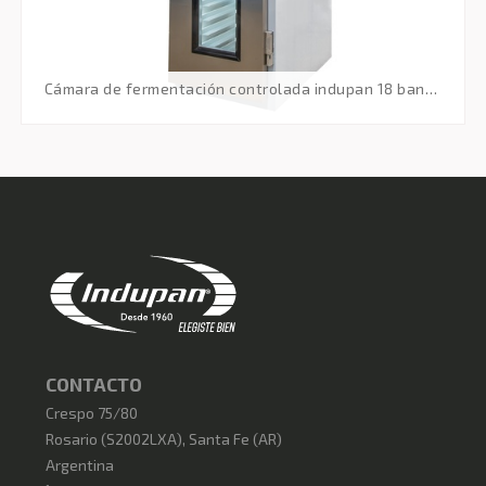
cámara de fermentación controlada indupan 18 bandejas 70x45/ 220v(monofásica)
CONTACTO
Crespo 75/80
Rosario
(
S2002LXA
),
Santa Fe (AR)
Argentina