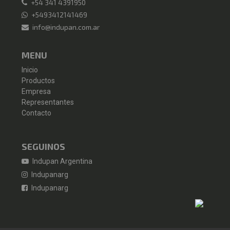
+54 341 4391950
+5493412141469
info@indupan.com.ar
MENU
Inicio
Productos
Empresa
Representantes
Contacto
SEGUINOS
Indupan Argentina
Indupanarg
Indupanarg